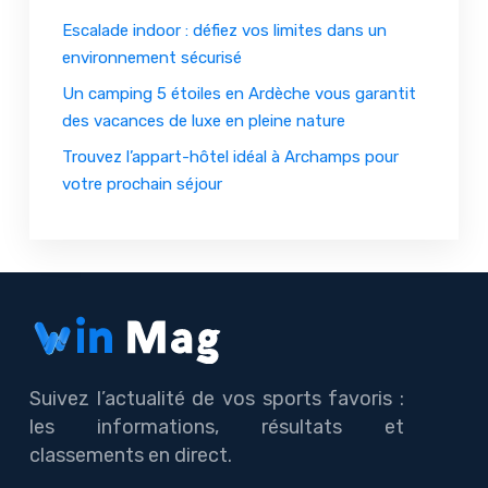
Escalade indoor : défiez vos limites dans un
environnement sécurisé
Un camping 5 étoiles en Ardèche vous garantit
des vacances de luxe en pleine nature
Trouvez l’appart-hôtel idéal à Archamps pour
votre prochain séjour
Suivez l’actualité de vos sports favoris :
les informations, résultats et
classements en direct.